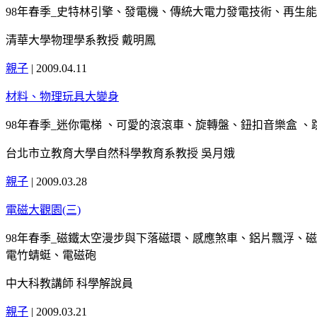
98年春季_史特林引擎、發電機、傳統大電力發電技術、再生
清華大學物理學系教授 戴明鳳
親子
|
2009.04.11
材料、物理玩具大變身
98年春季_迷你電梯 、可愛的滾滾車、旋轉盤、鈕扣音樂盒 、
台北市立教育大學自然科學教育系教授 吳月娥
親子
|
2009.03.28
電磁大觀園(三)
98年春季_磁鐵太空漫步與下落磁環、感應煞車、鋁片飄浮、
電竹蜻蜓、電磁砲
中大科教講師 科學解說員
親子
|
2009.03.21