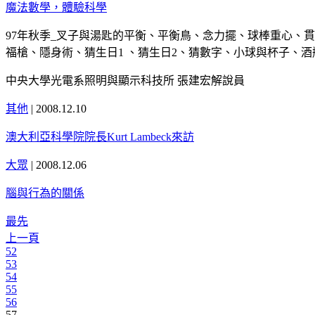
魔法數學，體驗科學
97年秋季_叉子與湯匙的平衡、平衡鳥、念力擺、球棒重心、
福槍、隱身術、猜生日1 、猜生日2、猜數字、小球與杯子、酒瓶不見
中央大學光電系照明與顯示科技所 張建宏解說員
其他
|
2008.12.10
澳大利亞科學院院長Kurt Lambeck來訪
大眾
|
2008.12.06
腦與行為的關係
最先
上一頁
52
53
54
55
56
57