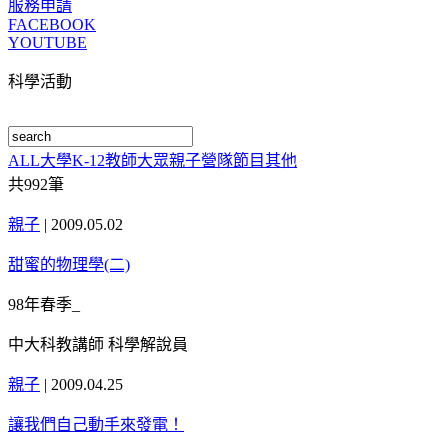
服務申請
FACEBOOK
YOUTUBE
科學活動
ALL
大學
K-12
教師
大眾
親子
營隊
節目
其他
共
992
筆
親子
|
2009.05.02
甜蜜的物理學(二)
98年春季_
中大科教講師 科學解說員
親子
|
2009.04.25
讓我們自己動手來發電！