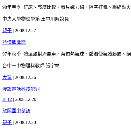
98年春季_釘床、亮度比較、看見磁力線、隔空打氣、壓縮點火、
中央大學物理學系 王中川解說員
親子
|
2008.12.27
熱情聖誕節
97年秋季_體溫熱對流風車、茶包熱氣球、體溫使氣體膨脹、絕
台中一中物理科教師 張宇靖
大眾
|
2008.12.26
漫談電話科技犯罪
K-12
|
2008.12.20
龍岡國中參訪
親子
|
2008.12.20