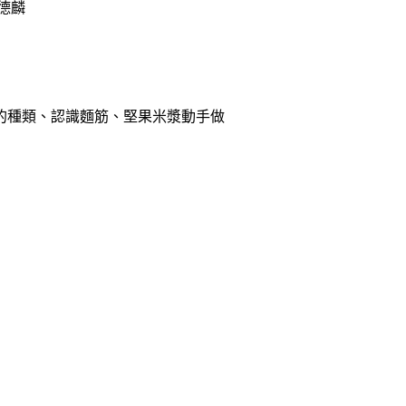
德麟
膠的種類、認識麵筋、堅果米漿動手做