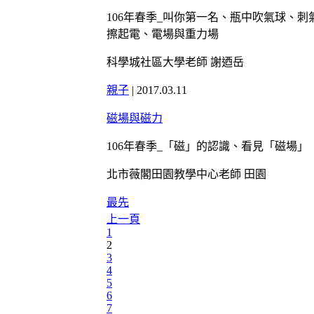
106年春季_叫你第一名、瓶中吹氣球、
擦起電、電場與重力場
科學城社區大學老師 謝迺岳
親子
|
2017.03.11
磁場與磁力
106年春季_「磁」的認識、看見「磁場
北市薇閣田園教學中心老師 田園
最先
上一頁
1
2
3
4
5
6
7