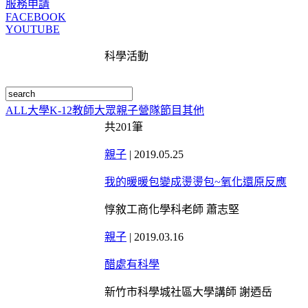
服務申請
FACEBOOK
YOUTUBE
科學活動
ALL
大學
K-12
教師
大眾
親子
營隊
節目
其他
共
201
筆
親子
|
2019.05.25
我的暖暖包變成燙燙包~氧化還原反應
惇敘工商化學科老師 蕭志堅
親子
|
2019.03.16
醋處有科學
新竹市科學城社區大學講師 謝迺岳