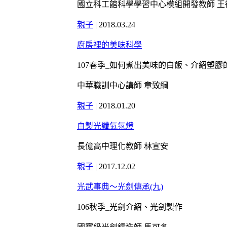
國立科工館科學學習中心模組開發教師 王
親子
|
2018.03.24
廚房裡的美味科學
107春季_如何煮出美味的白飯、介紹塑
中華職訓中心講師 章致綱
親子
|
2018.01.20
自製光纖氣氛燈
長億高中理化教師 林宣安
親子
|
2017.12.02
光武事典～光劍傳承(九)
106秋季_光劍介紹、光劍製作