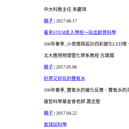
中大科教主任 朱慶琪
親子
|
2017.06.17
看見STEM走入學校～玩出創意科學
106年春季_小夜燈與設計四彩變化LE
北大應用物理暨化學系教授 古建國
親子
|
2017.05.06
好用又好玩的雙氧水
106年春季_雙氧水的催化反應、雙氧水
遠哲科學基金會老師 蕭志堅
親子
|
2017.04.22
氣球玩科學