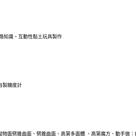
電路知識、互動性黏土玩具製作
自製糖度計
曲拋物面劈錐曲面、劈錐曲面、高第多面體 、高第魔方、動手做