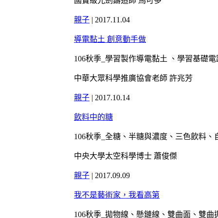
國寶級光劍鑄造師 馬可多
親子
|
2017.11.04
導電黏土 創意動手做
106秋季_學習製作導電黏土 、學習基礎
中華大眾科學推廣協會老師 許兆芳
親子
|
2017.10.14
飲料中的糖
106秋季_全糖、半糖與濃度、三色飲料、
中央大學太空科學博士 蕭俊傑
親子
|
2017.09.09
我不是藝術家，我看高第
106秋季_拋物線、懸鏈線、雙曲面、雙