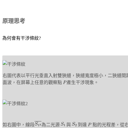
原理思考
為何會有干涉條紋?
右圖代表以平行光垂直入射雙狹縫，狹縫寬度極小，二狹縫間
面波，在屏幕上任意的觀察點
產生干涉現象。
如右圖中，線段
為二光源
與
到達
點的光程差，從