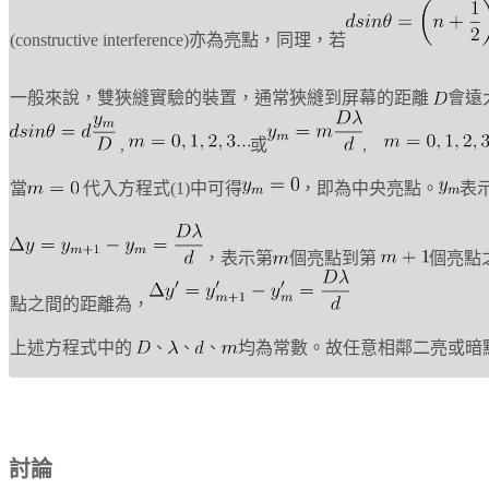
(constructive interference)亦為亮點，同理，若
一般來說，雙狹縫實驗的裝置，通常狹縫到屏幕的距離
會遠
,
或
,
當
代入方程式(1)中可得
，即為中央亮點。
表
，表示第
個亮點到第
個亮點
點之間的距離為，
上述方程式中的
、
、
、
均為常數。故任意相鄰二亮或暗
討論