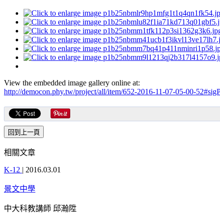
View the embedded image gallery online at:
http://democon.phy.tw/project/all/item/652-2016-11-07-05-00-52#sig
相關文章
K-12
|
2016.03.01
景文中學
中大科教講師 邱瀚陞